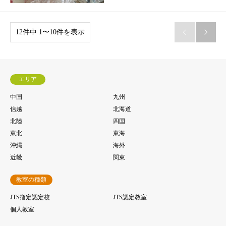
12件中 1〜10件を表示


エリア
中国
九州
信越
北海道
北陸
四国
東北
東海
沖縄
海外
近畿
関東
教室の種類
JTS指定認定校
JTS認定教室
個人教室