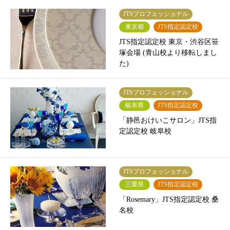
JTSプロフェッショナル
東京都
JTS指定認定校
JTS指定認定校 東京・渋谷区笹
塚会場 (青山校より移転しまし
た)
JTSプロフェッショナル
岐阜県
JTS指定認定校
「静邑おけいこサロン」JTS指
定認定校 岐阜校
JTSプロフェッショナル
三重県
JTS指定認定校
「Rosemary」JTS指定認定校 桑
名校