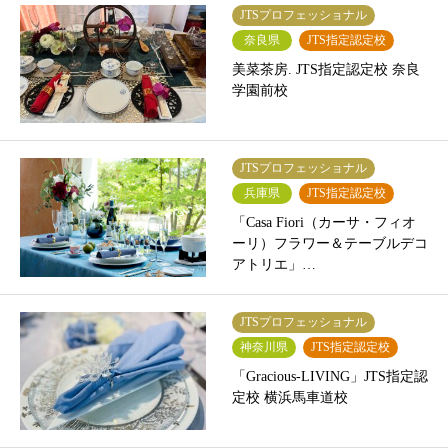
JTSプロフェッショナル
奈良県
JTS指定認定校
美菜茶房. JTS指定認定校 奈良
学園前校
JTSプロフェッショナル
兵庫県
JTS指定認定校
「Casa Fiori（カーサ・フィオ
ーリ）フラワー＆テーブルデコ
アトリエ」…
JTSプロフェッショナル
神奈川県
JTS指定認定校
「Gracious-LIVING」JTS指定認
定校 横浜馬車道校