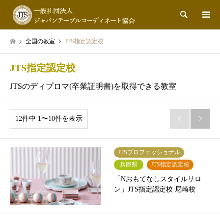
検索
全国の教室
JTS指定認定校
JTS指定認定校
JTSのディプロマ(卒業証明書)を取得できる教室
12件中 1〜10件を表示


JTSプロフェッショナル
兵庫県
JTS指定認定校
「Nおもてなしスタイルサロ
ン」JTS指定認定校 尼崎校