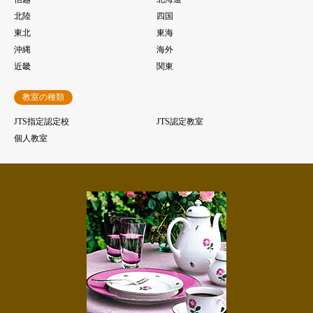
北陸
四国
東北
東海
沖縄
海外
近畿
関東
教室の種類
JTS指定認定校
JTS認定教室
個人教室