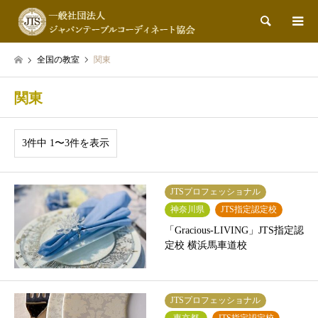
検索
全国の教室
関東
関東
3件中 1〜3件を表示
JTSプロフェッショナル
神奈川県
JTS指定認定校
「Gracious-LIVING」JTS指定認
定校 横浜馬車道校
JTSプロフェッショナル