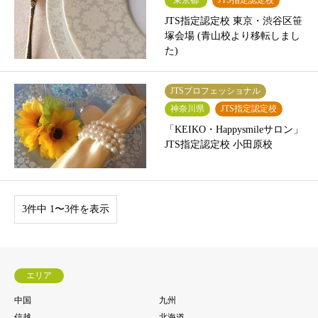
東京都
JTS指定認定校
JTS指定認定校 東京・渋谷区笹
塚会場 (青山校より移転しまし
た)
JTSプロフェッショナル
神奈川県
JTS指定認定校
「KEIKO・Happysmileサロン」
JTS指定認定校 小田原校
3件中 1〜3件を表示
エリア
中国
九州
信越
北海道