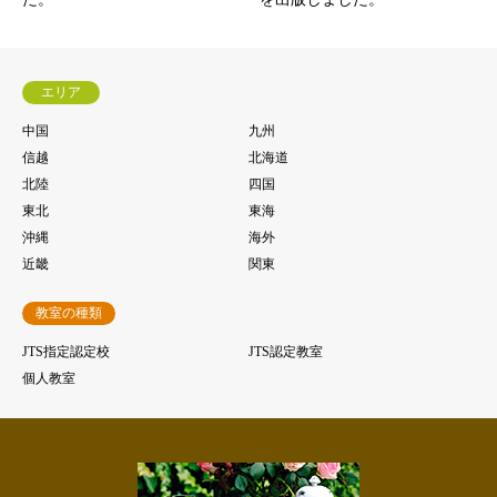
エリア
中国
九州
信越
北海道
北陸
四国
東北
東海
沖縄
海外
近畿
関東
教室の種類
JTS指定認定校
JTS認定教室
個人教室