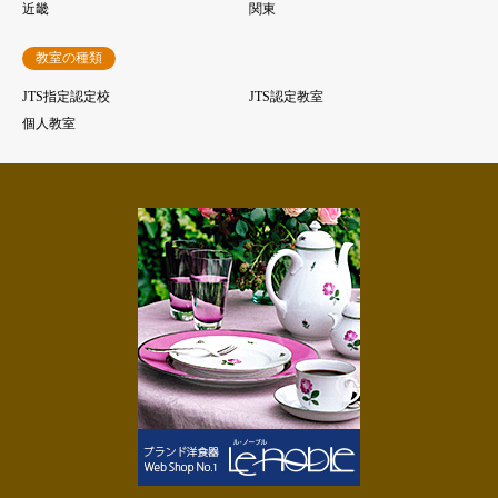
近畿
関東
教室の種類
JTS指定認定校
JTS認定教室
個人教室