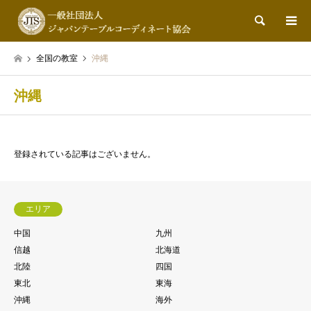
検索
全国の教室
沖縄
沖縄
登録されている記事はございません。
エリア
中国
九州
信越
北海道
北陸
四国
東北
東海
沖縄
海外