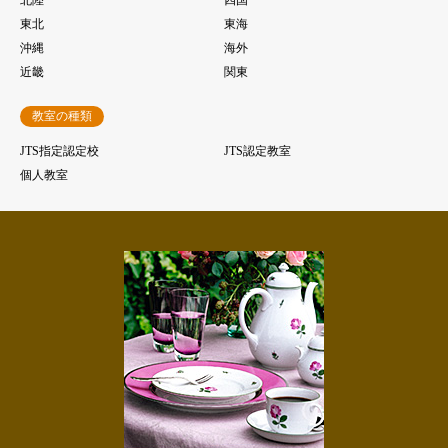
北陸
四国
東北
東海
沖縄
海外
近畿
関東
教室の種類
JTS指定認定校
JTS認定教室
個人教室