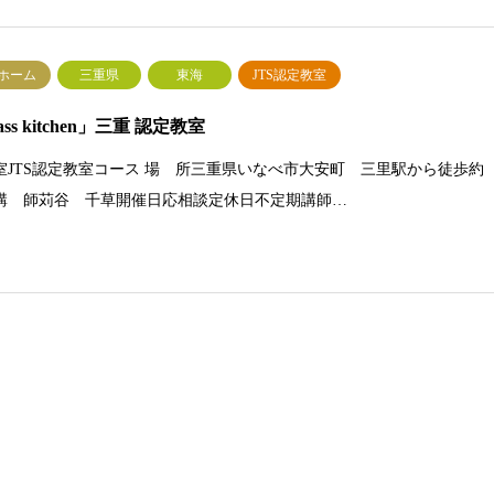
Sホーム
三重県
東海
JTS認定教室
ass kitchen」三重 認定教室
室JTS認定教室コース 場 所三重県いなべ市大安町 三里駅から徒歩約
分講 師苅谷 千草開催日応相談定休日不定期講師…