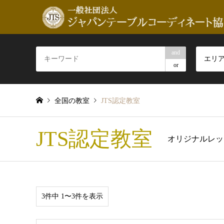
and
エリ
or
全国の教室
JTS認定教室
JTS認定教室
オリジナルレッ
3件中 1〜3件を表示