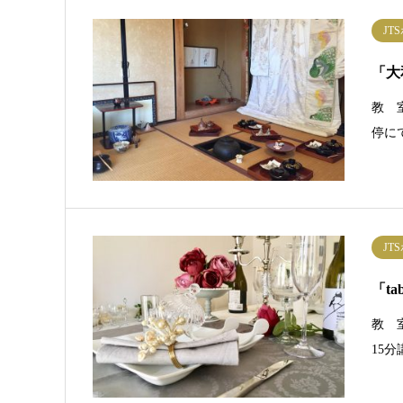
JT
「大
教 
停に
JT
「ta
教 
15