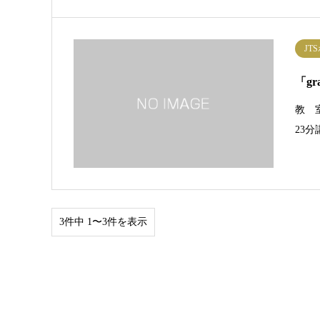
JT
「gr
教 
23
3件中 1〜3件を表示