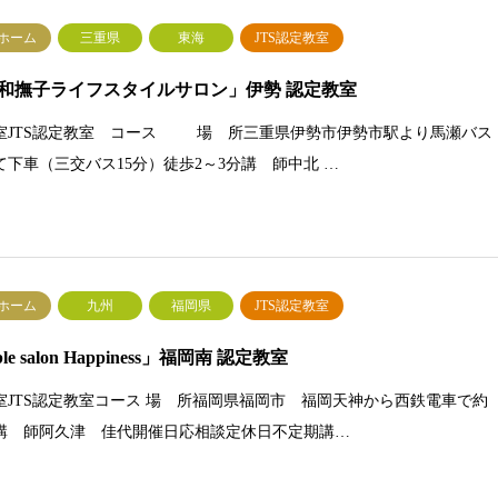
Sホーム
三重県
東海
JTS認定教室
和撫子ライフスタイルサロン」伊勢 認定教室
室JTS認定教室 コース 場 所三重県伊勢市伊勢市駅より馬瀬バス
て下車（三交バス15分）徒歩2～3分講 師中北 …
Sホーム
九州
福岡県
JTS認定教室
ble salon Happiness」福岡南 認定教室
室JTS認定教室コース 場 所福岡県福岡市 福岡天神から西鉄電車で約
分講 師阿久津 佳代開催日応相談定休日不定期講…