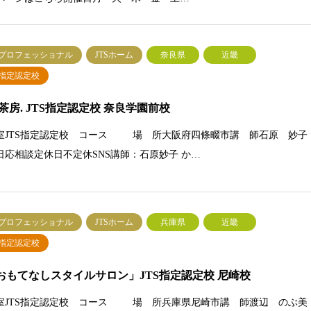
Sプロフェッショナル
JTSホーム
奈良県
近畿
S指定認定校
茶房. JTS指定認定校 奈良学園前校
室JTS指定認定校 コース 場 所大阪府四條畷市講 師石原 妙子
日応相談定休日不定休SNS講師：石原妙子 か…
Sプロフェッショナル
JTSホーム
兵庫県
近畿
S指定認定校
おもてなしスタイルサロン」JTS指定認定校 尼崎校
室JTS指定認定校 コース 場 所兵庫県尼崎市講 師渡辺 のぶ美