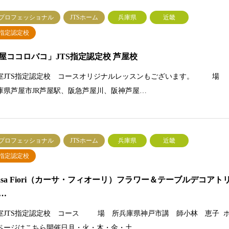
Sプロフェッショナル
JTSホーム
兵庫県
近畿
S指定認定校
屋ココロバコ」JTS指定認定校 芦屋校
室JTS指定認定校 コースオリジナルレッスンもございます。 場
庫県芦屋市JR芦屋駅、阪急芦屋川、阪神芦屋…
Sプロフェッショナル
JTSホーム
兵庫県
近畿
S指定認定校
asa Fiori（カーサ・フィオーリ）フラワー＆テーブルデコアト
…
室JTS指定認定校 コース 場 所兵庫県神戸市講 師小林 恵子 
ページはこちら開催日月・火・木・金・土…