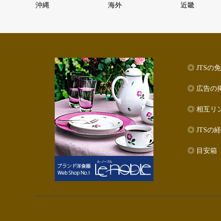
沖縄
海外
近畿
◎ JTS
◎ 広告の
◎ 相互リ
◎ JTSの
◎ 目安箱