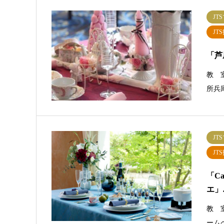
JT
JT
「芦
教 
所兵
JT
JT
「C
エ」
教 
ーム