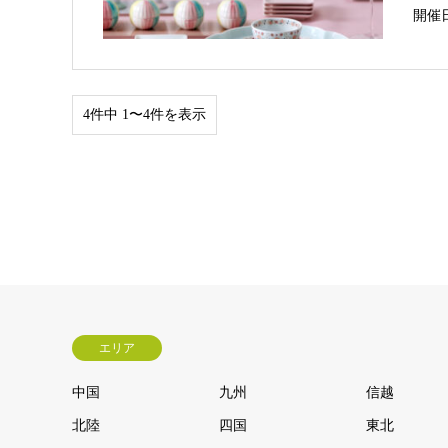
開催
4件中 1〜4件を表示
エリア
中国
九州
信越
北陸
四国
東北