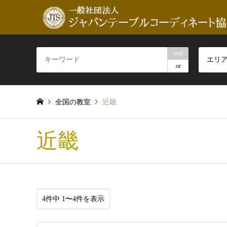
and
エリ
or
全国の教室
近畿
近畿
4件中 1〜4件を表示